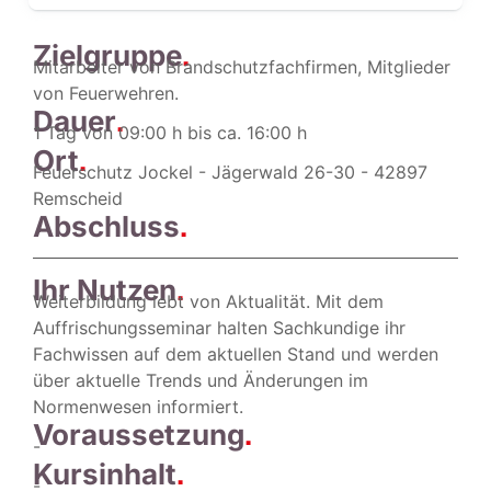
.
Zielgruppe
Mitarbeiter von Brandschutzfachfirmen, Mitglieder
von Feuerwehren.
.
Dauer
1 Tag von 09:00 h bis ca. 16:00 h
.
Ort
Feuerschutz Jockel - Jägerwald 26-30 - 42897
Remscheid
.
Abschluss
.
Ihr Nutzen
Weiterbildung lebt von Aktualität. Mit dem
Auffrischungsseminar halten Sachkundige ihr
Fachwissen auf dem aktuellen Stand und werden
über aktuelle Trends und Änderungen im
Normenwesen informiert.
.
Voraussetzung
-
.
Kursinhalt
-