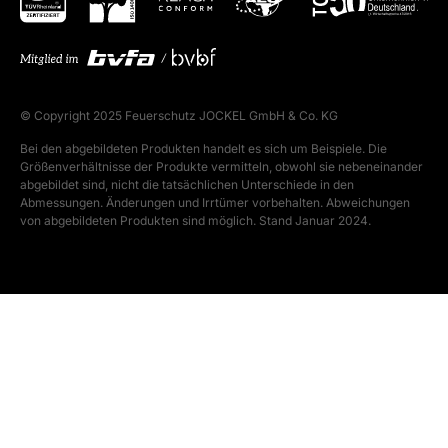
© Copyright 2025 Feuerschutz JOCKEL GmbH & Co. KG
Bei den abgebildeten Produkten handelt es sich um Beispiele. Die
Größenverhältnisse der Produkte vermitteln, obwohl sie nebeneinander
abgebildet sind, nicht die tatsächlichen Unterschiede in den
Abmessungen. Änderungen und Irrtümer vorbehalten. Abweichungen
von abgebildeten Produkten sind möglich. Stand Januar 2024.